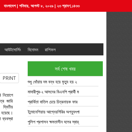
বাংলাদেশ | শনিবার, আগস্ট ৮, ২০২৬ | ২৩ শ্রাবণ,১৪৩৩
আউটসোর্সিং
বিনোদন
রাশিফল
সর্ব শেষ খবর
PRINT
শুধু ধোঁয়ায় দম বন্ধ হয়ে মৃত্যু হয় ২
মাদারীপুর-২ আসনের বিএনপি প্রার্থী ম
রি নিয়োগে
ত্র জারি
প্রার্থিতা বাতিল চেয়ে চিত্রনায়ক ফার
দ্বিতীয়
ইন্দোনেশিয়ায় আগ্নেয়গিরির অগ্ন্যুৎপা
া হয়েছে।
 ব্যবস্থা
পুলিশ প্রশাসন ক্ষমতাসীন দলের স্বার্