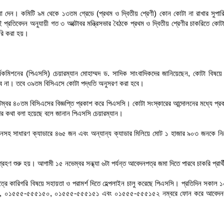
 জমা দেন। কমিটি ৯ম থেকে ১৩তম গ্রেডে (প্রথম ও দ্বিতীয় শ্রেণী) কোন কোটা না রাখার সুপা
্রতিবেদন অনুযায়ী গত ৩ অক্টোবর মন্ত্রিসভার বৈঠকে প্রথম ও দ্বিতীয় শ্রেণীর চাকরিতে কোট
ারি করা হয়।
র্মকমিশনের (পিএসসি) চেয়ারম্যান মোহাম্মদ ড. সাদিক সাংবাদিকদের জানিয়েছেন, কোটা বিষয়ে
 হবে না। তবে ৩৯তম বিসিএসে কোটা পদ্ধতি অনুসরণ করা হবে।
টেম্বর ৪০তম বিসিএসের বিজ্ঞপ্তি প্রকাশ করে পিএসসি। কোটা সংস্কারের আন্দোলনের মধ্যে প্
োগের কথা বলা হয়েছে বলে জানান পিএসসি চেয়ারম্যান।
জনসহ সাধারণ ক্যাডারে ৪৬৫ জন এবং অন্যান্য ক্যাডার মিলিয়ে মোট ১ হাজার ৯০৩ জনকে নি
 শুরু হয়। আগামী ১৫ নভেম্বর সন্ধ্যা ৬টা পর্যন্ত আবেদনপত্র জমা দিতে পারবে চাকরি প্রার্
ত্রে কারিগরি বিষয়ে সহায়তা ও পরামর্শ দিতে হেল্পলাইন চালু করেছে পিএসসি। প্রতিদিন সকাল 
৫৫৫১৪৯, ০১৫৫৫-৫৫৫১৫০, ০১৫৫৫-৫৫৫১৫১ এবং ০১৫৫৫-৫৫৫১৫২ নম্বরে ফোন করে আবেদন