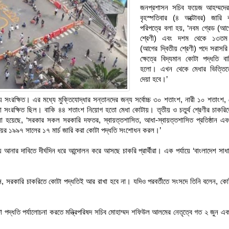
জনপ্রশাসন সচিব ফয়েজ আহম্মদের স
বৃহস্পতিবার (৪ অক্টোবর) জার
পরিপত্রে বলা হয়, ‘নবম গ্রেড (আগ
শ্রেণী) এবং দশম থেকে ১৩তম 
(আগের দ্বিতীয় শ্রেণী) পদে সরাসর
ক্ষেত্রে বিদ্যমান কোটা পদ্ধতি ব
হলো। এখন থেকে মেধার ভিত্তিত
দেয়া হবে।’
সংরক্ষিত। এর মধ্যে মুক্তিযোদ্ধার সন্তানদের জন্য সর্বোচ্চ ৩০ শতাংশ, নারী ১০ শতাংশ,
কোটা সংরক্ষিত ছিল। বাকি ৪৪ শতাংশ নিয়োগ হতো মেধা কোটায়। তৃতীয় ও চতুর্থ শ্রেণীর চাকর
া হয়েছে, ‘সরকার সকল সরকারি দফতর, স্বায়ত্তশাসিত, আধা-স্বায়ত্তশাসিত প্রতিষ্ঠান এবং
ালয়ের ১৯৯৭ সালের ১৭ মার্চ জারি করা কোটা পদ্ধতি সংশোধন করল।’
ার দাবিতে দীর্ঘদিন ধরে আন্দোলন করে আসছে চাকরি প্রার্থীরা। এক পর্যায়ে ‘বাংলাদেশ সাধ
লেন, সরকারি চাকরিতে কোটা পদ্ধতিই আর রাখা হবে না। যদিও পরবর্তীতে সংসদে তিনি বলেন, কো
টা পদ্ধতি পর্যালোচনা করতে মন্ত্রিপরিষদ সচিব মোহাম্মদ শফিউল আলমের নেতৃত্বে গত ২ জুন এ