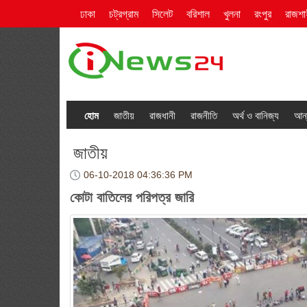
ঢাকা
চট্রগ্রাম
সিলেট
বরিশাল
খুলনা
রংপুর
রাজশা
হোম
জাতীয়
রাজধানী
রাজনীতি
অর্থ ও বানিজ্য
আন্
জাতীয়
06-10-2018
04:36:36 PM
কোটা বাতিলের পরিপত্র জারি