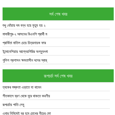
সর্ব শেষ খবর
শুধু ধোঁয়ায় দম বন্ধ হয়ে মৃত্যু হয় ২
মাদারীপুর-২ আসনের বিএনপি প্রার্থী ম
প্রার্থিতা বাতিল চেয়ে চিত্রনায়ক ফার
ইন্দোনেশিয়ায় আগ্নেয়গিরির অগ্ন্যুৎপা
পুলিশ প্রশাসন ক্ষমতাসীন দলের স্বার্
রূপচর্চা সর্ব শেষ খবর
ত্বকের শুষ্কতা এড়াতে যা খাবেন
শীতকালে ব্রণ থেকে দূরে থাকতে করণীয়
রূপচর্চায় পাতি লেবু
এবার নিমিষেই দূর হবে চোখের নীচের ফো