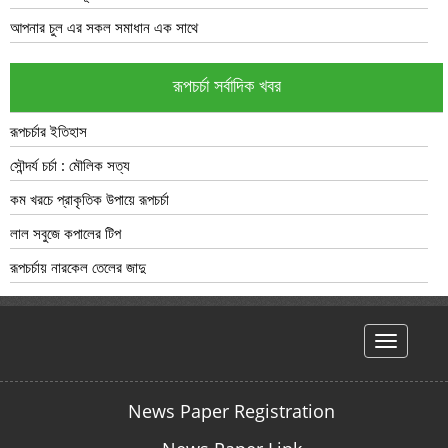
আপনার চুল এর সকল সমাধান এক সাথে
রূপচর্চা সর্বাদিক খবর
রূপচর্চার ইতিহাস
সৌন্দর্য চর্চা : মৌলিক সত্য
কম খরচে প্রাকৃতিক উপায়ে রূপচর্চা
লাল সবুজে কপালের টিপ
রূপচর্চায় নারকেল তেলের জাদু
hello
News Paper Registration