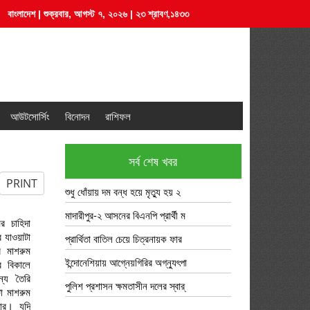
বাংলাদেশ | শুক্রবার, আগস্ট ৭, ২০২৬ | ২৩ শ্রাবণ,১৪৩৩
আউটসোর্সিং
বিনোদন
রাশিফল
সর্ব শেষ খবর
PRINT
শুধু ধোঁয়ায় দম বন্ধ হয়ে মৃত্যু হয় ২
মাদারীপুর-২ আসনের বিএনপি প্রার্থী ম
র চাহিদা
ে যাওয়াটা
প্রার্থিতা বাতিল চেয়ে চিত্রনায়ক ফার
 মাশরুম
ইন্দোনেশিয়ায় আগ্নেয়গিরির অগ্ন্যুৎপা
র বিকালে
ন্য তৈরি
পুলিশ প্রশাসন ক্ষমতাসীন দলের স্বার্
ো মাশরুম
াবার। যদি