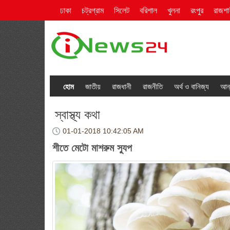
ঢাকা
চট্রগ্রাম
সিলেট
বরিশাল
খুলনা
রংপুর
রাজশা
হোম
জাতীয়
রাজধানী
রাজনীতি
অর্থ ও বানিজ্য
আন্
স্বাস্থ্য কথা
01-01-2018
10:42:05 AM
শীতে মেটো মাশরুম স্যুপ