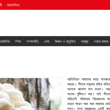
হী
ময়মনসিংহ
তর্জাতিক
শিক্ষা
সম্পাদকীয়
খেলা
বিজ্ঞান ও প্রযুক্তি
স্বাস্থ্য
শেয়ার বাজার
প্রতিনিয়ত আমাদের কাছে মাশরুমে
বাড়ছে। শীতের সন্ধ্যায় বাড়ির বাহির
অনেকে ঝামেলা মনে করেন। আর
অনেক পুষ্টিগুণে ভরা। তাই শীতে
বাড়িতেই পরিবারের প্রিয়জনের জ
করতে পারেন গরম গরম মজাদার মেট
স্যুপ। স্যুপ স্বাস্থ্যকর একটি খ