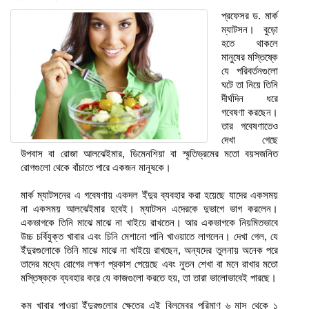
প্রফেসর ড. মার্ক
ম্যাটসন। বুড়ো
হতে থাকলে
মানুষের মস্তিষ্কে
যে পরিবর্তনগুলো
ঘটে তা নিয়ে তিনি
দীর্ঘদিন ধরে
গবেষণা করছেন।
তার গবেষণাতেও
দেখা গেছে
উপবাস বা রোজা আলঝেইমার, ডিমেনশিয়া বা স্মৃতিভ্রমের মতো বয়সজনিত
রোগগুলো থেকে বাঁচাতে পারে একজন মানুষকে।
মার্ক ম্যাটসনের এ গবেষণায় একদল ইঁদুর ব্যবহার করা হয়েছে যাদের একসময়
না একসময় আলঝেইমার হবেই। ম্যাটসন এদেরকে দুভাগে ভাগ করলেন।
একভাগকে তিনি মাঝে মাঝে না খাইয়ে রাখতেন। আর একভাগকে নিয়মিতভাবে
উচ্চ চর্বিযুক্ত খাবার এবং চিনি মেশানো পানি খাওয়াতে লাগলেন। দেখা গেল, যে
ইঁদুরগুলোকে তিনি মাঝে মাঝে না খাইয়ে রাখছেন, অন্যদের তুলনায় অনেক পরে
তাদের মধ্যে রোগের লক্ষণ প্রকাশ পেয়েছে এবং নুতন শেখা বা মনে রাখার মতো
মস্তিষ্ককে ব্যবহার করে যে কাজগুলো করতে হয়, তা তারা ভালোভাবেই পারছে।
কম খাবার পাওয়া ইঁদুরগুলোর ক্ষেত্রে এই বিলম্বের পরিমাণ ৬ মাস থেকে ১