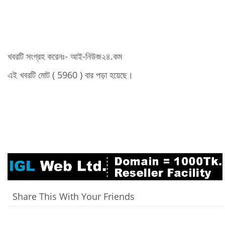
খবরটি সংগ্রহ করেনঃ- আই-নিউজ২৪.কম
এই খবরটি মোট ( 5960 ) বার পড়া হয়েছে।
Share This With Your Friends