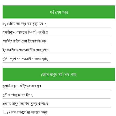
সর্ব শেষ খবর
শুধু ধোঁয়ায় দম বন্ধ হয়ে মৃত্যু হয় ২
মাদারীপুর-২ আসনের বিএনপি প্রার্থী ম
প্রার্থিতা বাতিল চেয়ে চিত্রনায়ক ফার
ইন্দোনেশিয়ায় আগ্নেয়গিরির অগ্ন্যুৎপা
পুলিশ প্রশাসন ক্ষমতাসীন দলের স্বার্
জেনে রাখুন সর্ব শেষ খবর
ক্ষুধার্ত থাকুন- মস্তিষ্ক হবে ক্ষুর
সুখী দাম্পত্যের দশ টিপস্
ওসহায় মানুষ দের বিনা মুল্যে থাকার ব
২০১৭ সাল সম্পর্কে যা বলেছেন নস্ত্রা