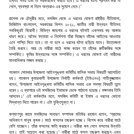
এখনই সময় এবং তা সরকারকেই করতে হবে। এ ধরনের ঘটনা প্রশমন করা না
গেলে, ব্যবস্থা না নিলে অন্যরাও এর সুযোগ নেবে।’
রাশেদা কে চৌধূরীর মতে, মসজিদ থেকে এ ধরনের ঘোষণা রাষ্ট্রীয় নীতিমালা,
ডিজিটাল বাংলাদেশ, সরকারের ভিশন ২০২১, জাতীয় নারী উন্নয়ন নীতিসহ
সবকিছুরই বিরোধী। বিভিন্ন জায়গার এ ধরনের ঘটনাই একসময় বড় আকার
ধারণ করে। অবৈধ ফতোয়া ও নির্দেশনা যাঁরা দিচ্ছেন তাঁদের আইনের আওতায়
এনে শাস্তি দিতে হবে। তা না হলে এ ধরনের ঘটনা ছড়িয়ে যাবে। উত্তেজনা
তৈরি করবে। আর যে নারীরা মাঠে কাজ করেন তা তাঁদের রুটিরুজির সঙ্গে
সম্পর্কিত। কৃষির উন্নয়নের সঙ্গে সম্পর্কিত। এ ধরনের ঘোষণা ওই নারীদের
মানবাধিকার লঙ্ঘন করছে।
গতকাল সোমবার উপজেলা আইনশৃঙ্খলা কমিটির মাসিক সভায় বিষয়টি আলোচিত
হয়। গতকাল কুমারখালী উপজেলা নির্বাহী কর্মকর্তা (ইউএনও) শাহীনুজ্জামান
বলেন, ‘উপজেলা আইনশৃঙ্খলা কমিটির মাসিক সভায় এক সদস্য বিষয়টি তুলে
ধরেন। এ ব্যাপারে ওই মসজিদের ইমামকে ডেকে পাঠানো হয়েছে। মঙ্গলবার তিনি
আসবেন।’ এই কর্মকর্তার মতে, মসজিদ কমিটি বা ইমাম এ ধরনের কোনো
সিদ্ধান্ত দিতে পারেন না। এটা যুক্তিযুক্ত না।
কল্যাণপুর জামে মসজিদের সাধারণ সম্পাদক মতিউর রহমান বলেন, ‘গ্রামের
অধিকাংশ মানুষ কৃষক। মাঠে ফসলের তছরুপ হচ্ছে। বিশেষ করে নারীরা মাঠে
বেশি যাচ্ছেন। তাঁরা ফসলের ক্ষতি করছেন। নারীরা কম গেলে ফসলের উন্নতি
হবে। তাই সচেতন করা হয়েছে।’ নারীরা মাঠে ফসল তছরুপ করছেন এমন