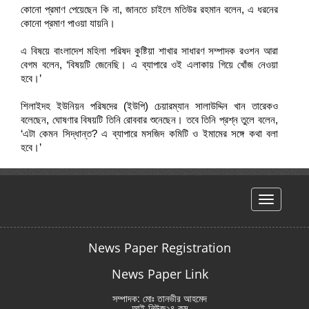
কোনো প্রমাণ পেয়েছেন কি না, জানতে চাইলে মতিউর রহমান বলেন, এ ধরনের
কোনো প্রমাণ পাওয়া যায়নি।
এ বিষয়ে বাংলাদেশ মহিলা পরিষদ কুষ্টিয়া শাখার সাধারণ সম্পাদক রওশন আরা
বেগম বলেন, ‘বিষয়টি জেনেছি। এ ব্যাপারে ওই এলাকায় গিয়ে খোঁজ নেওয়া
হবে।’
শিলাইদহ ইউনিয়ন পরিষদের (ইউপি) চেয়ারম্যান সালাউদ্দিন খান তারেকও
বলেছেন, ঘোষণার বিষয়টি তিনি রোববার শুনেছেন। তবে তিনি প্রশ্ন তুলে বলেন,
‘এটা কেমন সিদ্ধান্ত? এ ব্যাপারে মসজিদ কমিটি ও ইমামের সঙ্গে কথা বলা
হবে।’
hello
News Paper Registration
News Paper Link
সম্পাদক: মোঃ তানভীর আহমেদ
আই-নিউজ২৪.কম