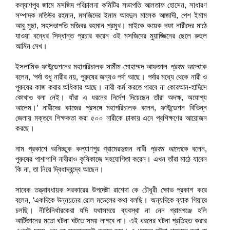
কল্যাণপুর জামে মসজিদ পরিচালনা কমিটির সভাপতি আলতাফ হোসেন, সাধারণ
সম্পাদক মতিউর রহমান, মসজিদের ইমাম আবদুল মালেক আজাদী, পেশ ইমাম
আবু মুছা, সহসভাপতি মজিবর রহমান প্রমুখ। মাইকে কয়েক দফা নারীদের মাঠে
যাওয়া বন্ধের সিদ্ধান্ত প্রচার করেন ওই মসজিদের মুয়াজ্জিনের ছেলে রুহুল
আমিন সেখ।
ইসলামিক ফাউন্ডেশনের মহাপরিচালক সামীম মোহাম্মদ আফজাল
প্রথম আলো
কে
বলেন, ‘পর্দা শুধু নারীর নয়, পুরুষের জন্যও পর্দা আছে। পর্দার মধ্যে থেকে নারী ও
পুরুষের কাজ করার অধিকার আছে। নারী কর্ম করতে পারবে না কোরআন-হাদিসে
কোথাও বলা নেই। যাঁরা এ ধরনের নির্দেশ দিয়েছেন তাঁরা অদক্ষ, অযোগ্য
আলেম।’ নারীদের কাজের প্রসঙ্গে মহাপরিচালক বলেন, ফাউন্ডেশন বিভিন্ন
জেলায় মক্তবে শিক্ষকতা করা ৫০০ নারীকে ঢাকায় এনে প্রশিক্ষণের আয়োজন
করছে।
নাম প্রকাশে অনিচ্ছুক কল্যাণপুর গ্রামেরদুজন নারী
প্রথম আলো
কে বলেন,
পুরুষের পাশাপাশি নারীরাও কৃষিকাজে সহযোগিতা করেন। এখন তাঁরা মাঠে যাবেন
কি না, তা নিয়ে দ্বিধাদ্বন্দ্বে আছেন।
সাবেক তত্ত্বাবধায়ক সরকারের উপদেষ্টা রাশেদা কে চৌধূরী ক্ষোভ প্রকাশ করে
বলেন, ‘একদিকে উন্নয়নের রোল মডেলের কথা বলছি। অন্যদিকে ব্যাক গিয়ারে
চলছি। নীতিনির্ধারকেরা যদি যথাসময়ে ব্যবস্থা না নেন গ্রামগঞ্জে হলি
আর্টিজানের মতো ঘটনা ঘটতে সময় লাগবে না। এই ধরনের ঘটনা প্রতিহত করার